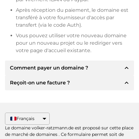
Après réception du paiement, le domaine est
transféré à votre fournisseur d'accès par
transfert (via le code Auth).
Vous pouvez utiliser votre nouveau domaine
pour un nouveau projet ou le rediriger vers
votre page d'accueil existante.
expand_less
Comment payer un domaine ?
expand_less
Reçoit-on une facture ?
Après un accord, le titulaire vous
communiquera les détails du paiement. Le
titulaire vous communiquera alors les détails
Oui, le vendeur vous enverra une facture en
bancaires SEPA et, si vous le souhaitez, vous
bonne et due forme. Si le prix d'achat est plus
proposera Paypal ou d'autres méthodes de
élevé, vous recevrez également un contrat de
Français
paiement.
vente supplémentaire si vous le souhaitez.
Le domaine volker-ratzmann.de est proposé sur cette place
Veuillez toujours mentionner le nom de
de marché de domaines
. Ce formulaire permet soit de
domaine et le numéro de facture lors du