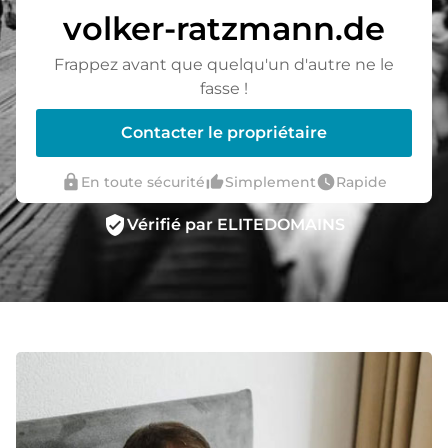
volker-ratzmann.de
Frappez avant que quelqu'un d'autre ne le
fasse !
Contacter le propriétaire
lock
thumb_up_alt
watch_later
En toute sécurité
Simplement
Rapide
verified_user
Vérifié par ELITEDOMAINS