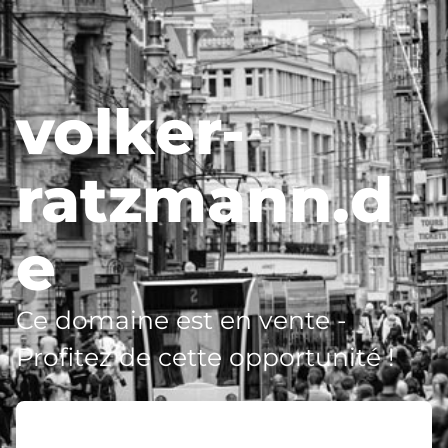
volker-
ratzmann.d
e
Ce domaine est en vente -
Profitez de cette opportunité !