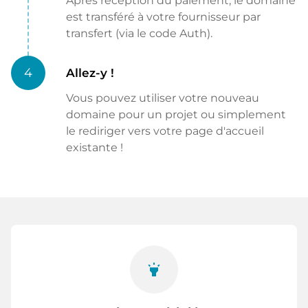
Après réception du paiement, le domaine
est transféré à votre fournisseur par
transfert (via le code Auth).
4
Allez-y !
Vous pouvez utiliser votre nouveau
domaine pour un projet ou simplement
le rediriger vers votre page d'accueil
existante !
highlight