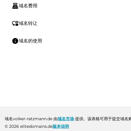
point_of_sale
域名费用
move_down
域名转让
info
域名的使用
域名volker-ratzmann.de 由
域名市场
提供。该表格可用于提交域名
© 2026 elitedomains.de
版本说明