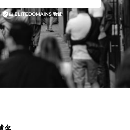
verified_user
由 ELITEDOMAINS 验证
域名