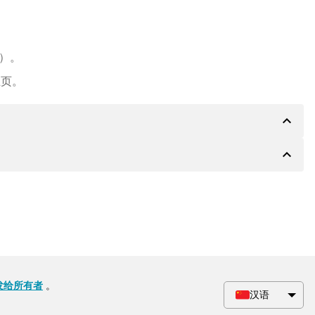
e）。
主页。
expand_less
expand_less
PA 银行的详细信息，如果需要，还可以提供 Paypal 或
会根据要求收到一份额外的购买合同。
发给所有者
。
汉语