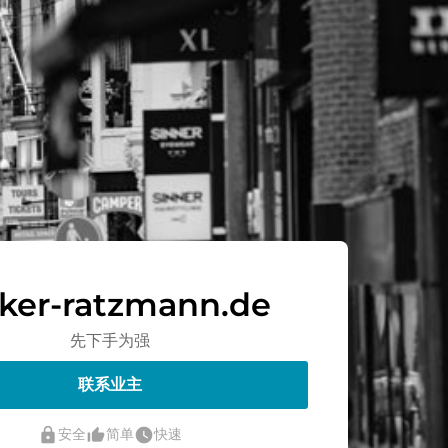
lker-ratzmann.de
先下手为强
联系业主
lock
thumb_up_alt
watch_later
安全
简单
快速