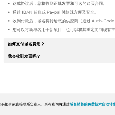
达成协议后，您将收到正规发票和可选的购买合同。
通过 IBAN 转账或 Paypal 付款既方便又安全。
收到付款后，域名将转给您的供应商（通过 Auth-Cod
您可以将新域名用于新项目，也可以将其重定向到现有
如何支付域名费用？
我会收到发票吗？
达成协议后，房东将通知您付款细节。房主随后会向您提供 SE
其他付款方式。
是的，卖方会向您寄送正规发票。如果购买价格较高，您还
转账时请务必注明域名和发票号码。
购买报价或直接联系负责人。所有查询将通过
域名销售的免费技术自动转